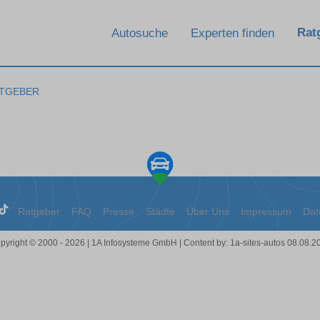
Rat
Autosuche
Experten finden
TGEBER
Ratgeber
FAQ
Presse
Städte
Über Uns
Impressum
Dat
pyright © 2000 - 2026 | 1A Infosysteme GmbH | Content by: 1a-sites-autos 08.08.2