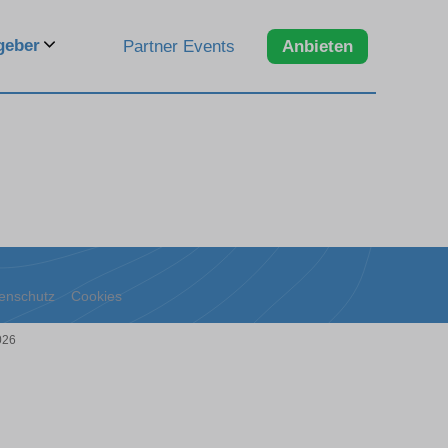
geber
Partner Events
Anbieten
enschutz
Cookies
026