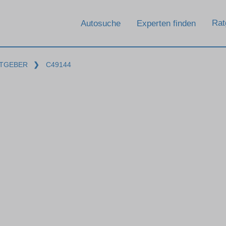
Rat
Autosuche
Experten finden
TGEBER
❯
C49144