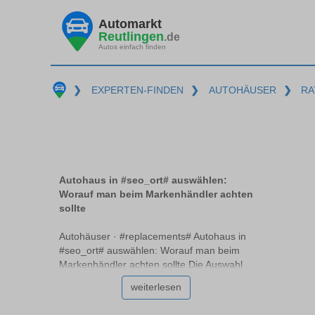
Automarkt
Reutlingen
.de
Autos einfach finden
❯
EXPERTEN-FINDEN
❯
AUTOHÄUSER
❯
RA
Autohaus in #seo_ort# auswählen:
Worauf man beim Markenhändler achten
sollte
Autohäuser · #replacements# Autohaus in
#seo_ort# auswählen: Worauf man beim
Markenhändler achten sollte Die Auswahl
des richtigen Autohauses #replacements#
weiterlesen
ist entscheidend für den Kauf oder die
Wartung Ihres Fahrzeugs. Ein seriöses