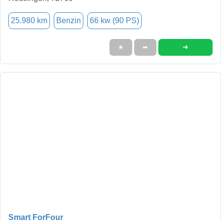
25.980 km
Benzin
66 kw (90 PS)
➜
★
➦
Smart ForFour