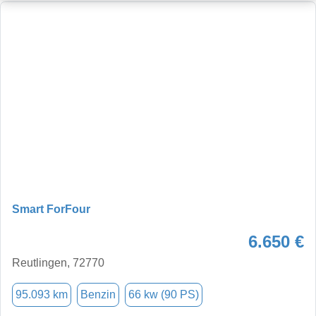
Smart ForFour
6.650 €
Reutlingen, 72770
95.093 km
Benzin
66 kw (90 PS)