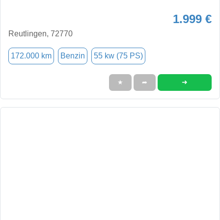
1.999 €
Reutlingen, 72770
172.000 km
Benzin
55 kw (75 PS)
➜
★
➦