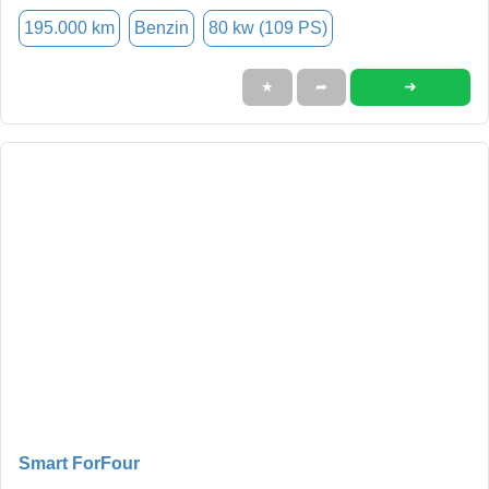
195.000 km
Benzin
80 kw (109 PS)
➜
★
➦
Smart ForFour