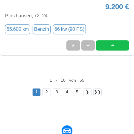
9.200 €
Pliezhausen, 72124
55.600 km
Benzin
66 kw (90 PS)
➜
★
➦
1 - 10 von 55
1
2
3
4
5
❯
❯❯