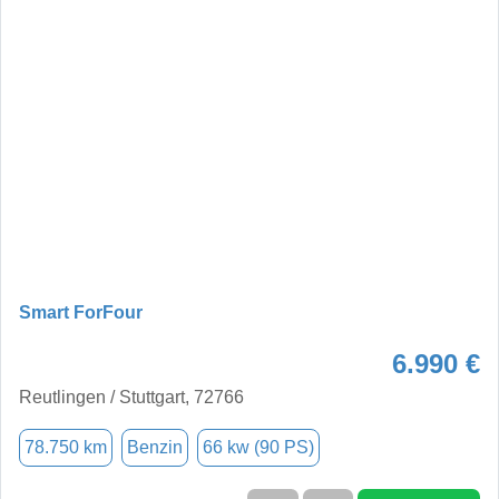
Smart ForFour
6.990 €
Reutlingen / Stuttgart, 72766
78.750 km
Benzin
66 kw (90 PS)