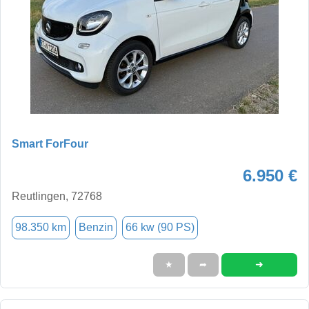
Smart ForFour
6.950 €
Reutlingen, 72768
98.350 km
Benzin
66 kw (90 PS)
➜
★
➦