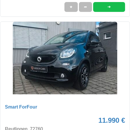
➜
★
➦
Smart ForFour
11.990 €
Reutlingen, 72760