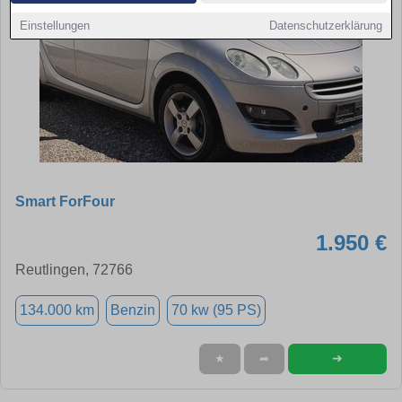
Einstellungen
Datenschutzerklärung
Smart ForFour
1.950 €
Reutlingen, 72766
134.000 km
Benzin
70 kw (95 PS)
➜
★
➦