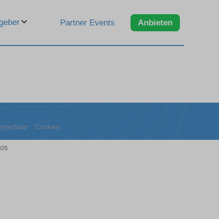
geber
Partner Events
Anbieten
enschutz
Cookies
026