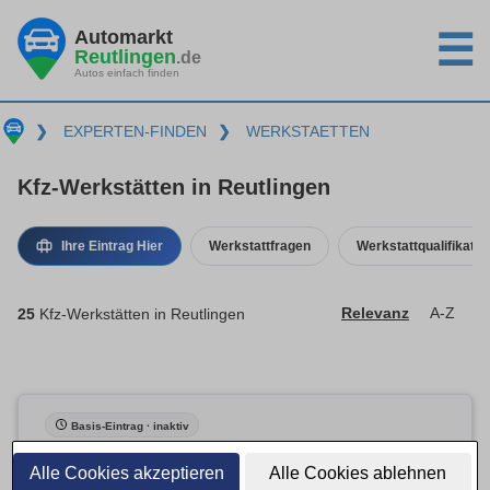
Automarkt
☰
Reutlingen
.de
Autos einfach finden
❯
EXPERTEN-FINDEN
❯
WERKSTAETTEN
Kfz-Werkstätten in Reutlingen
Ihre Eintrag Hier
Werkstattfragen
Werkstattqualifikatio
25
Kfz-Werkstätten in Reutlingen
Relevanz
A-Z
Basis-Eintrag · inaktiv
Alle Cookies akzeptieren
Alle Cookies ablehnen