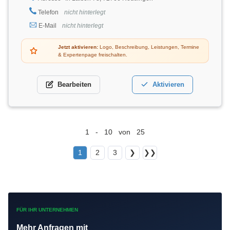
Telefon
nicht hinterlegt
E-Mail
nicht hinterlegt
Jetzt aktivieren:
Logo, Beschreibung, Leistungen, Termine
& Expertenpage freischalten.
Bearbeiten
Aktivieren
1 - 10 von 25
1
2
3
❯
❯❯
FÜR IHR UNTERNEHMEN
Mehr Anfragen mit