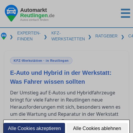
Automarkt
☰
Reutlingen
.de
Autos einfach finden
EXPERTEN-
KFZ-
RATGEBER
C
❯
❯
❯
❯
FINDEN
WERKSTAETTEN
KFZ-Werkstätten · in Reutlingen
E-Auto und Hybrid in der Werkstatt:
Was Fahrer wissen sollten
Der Umstieg auf E-Autos und Hybridfahrzeuge
bringt für viele Fahrer in Reutlingen neue
Herausforderungen mit sich, besonders wenn es
um die Wartung und Reparatur in der Werkstatt
geht. Eine wesentliche Frage lautet: Welche
Qualifikationen benötigt eine Werkstatt, um
Alle Cookies akzeptieren
Alle Cookies ablehnen