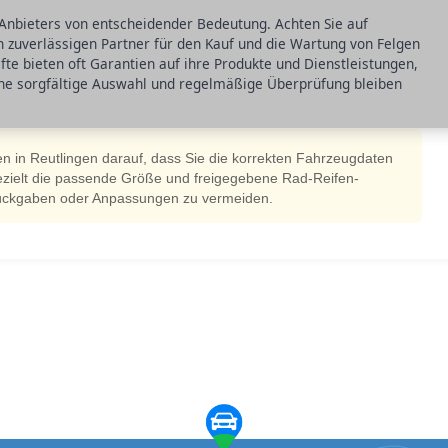
n Anbieters von entscheidender Bedeutung. Achten Sie auf
zuverlässigen Partner für den Kauf und die Wartung von Felgen
äfte bieten oft Garantien auf ihre Produkte und Dienstleistungen,
eine sorgfältige Auswahl und regelmäßige Überprüfung bleiben
n in Reutlingen darauf, dass Sie die korrekten Fahrzeugdaten
gezielt die passende Größe und freigegebene Rad-Reifen-
ückgaben oder Anpassungen zu vermeiden.