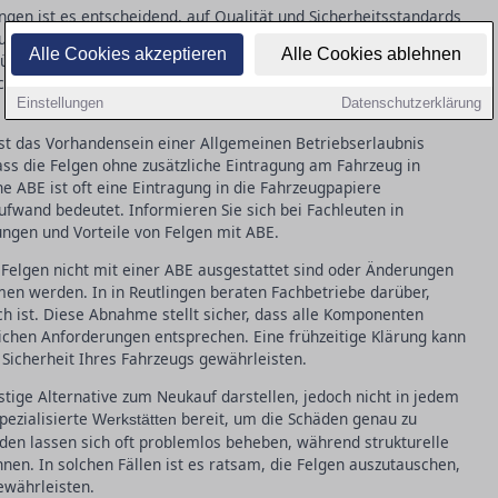
ngen ist es entscheidend, auf Qualität und Sicherheitsstandards
uminium oder Stahl sind oft langlebiger und bieten bessere
Alle Cookies akzeptieren
Alle Cookies ablehnen
üfsiegel achten, die die Einhaltung von Sicherheitsvorgaben
eiche Fachgeschäfte, die eine kompetente Beratung bieten und bei
Einstellungen
Datenschutzerklärung
ist das Vorhandensein einer Allgemeinen Betriebserlaubnis
dass die Felgen ohne zusätzliche Eintragung am Fahrzeug in
 ABE ist oft eine Eintragung in die Fahrzeugpapiere
ufwand bedeutet. Informieren Sie sich bei Fachleuten in
ungen und Vorteile von Felgen mit ABE.
e Felgen nicht mit einer ABE ausgestattet sind oder Änderungen
n werden. In in Reutlingen beraten Fachbetriebe darüber,
h ist. Diese Abnahme stellt sicher, dass alle Komponenten
chen Anforderungen entsprechen. Eine frühzeitige Klärung kann
icherheit Ihres Fahrzeugs gewährleisten.
ige Alternative zum Neukauf darstellen, jedoch nicht in jedem
spezialisierte
bereit, um die Schäden genau zu
Werkstätten
äden lassen sich oft problemlos beheben, während strukturelle
nen. In solchen Fällen ist es ratsam, die Felgen auszutauschen,
ewährleisten.