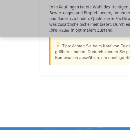
In in Reutlingen ist die Wahl des richtige
Bewertungen und Empfehlungen, um einen 
und Rädern zu finden. Qualifizierte Fachkr
was zusätzliche Sicherheit bietet. Durch 
Ihre
in optimalem Zustand.
Räder
Tipp: Achten Sie beim Kauf von Felge
griffbereit haben. Dadurch können Sie 
Kombination auswählen, um unnötige R