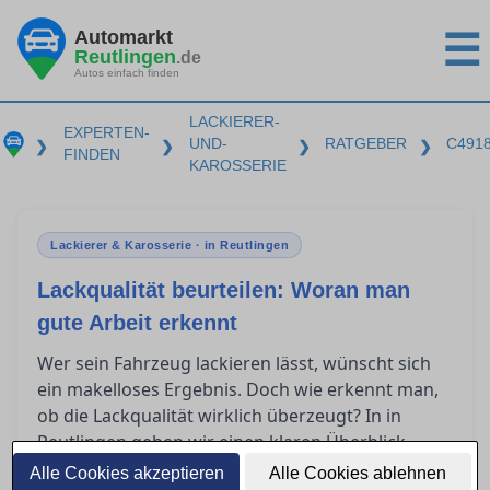
Automarkt
☰
Reutlingen
.de
Autos einfach finden
LACKIERER-
EXPERTEN-
UND-
RATGEBER
C491
❯
❯
❯
❯
FINDEN
KAROSSERIE
Lackierer & Karosserie · in Reutlingen
Lackqualität beurteilen: Woran man
gute Arbeit erkennt
Wer sein Fahrzeug lackieren lässt, wünscht sich
ein makelloses Ergebnis. Doch wie erkennt man,
ob die Lackqualität wirklich überzeugt? In in
Reutlingen geben wir einen klaren Überblick
darüber, was nach einer Lackierung zu prüfen ist,
Alle Cookies akzeptieren
Alle Cookies ablehnen