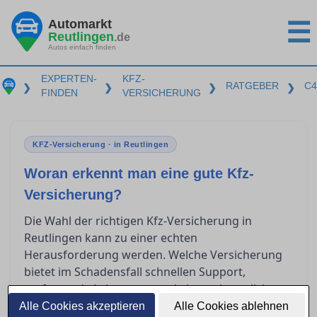
Automarkt
☰
Reutlingen
.de
Autos einfach finden
EXPERTEN-
KFZ-
RATGEBER
C4
❯
❯
❯
❯
FINDEN
VERSICHERUNG
KFZ-Versicherung · in Reutlingen
Woran erkennt man eine gute Kfz-
Versicherung?
Die Wahl der richtigen Kfz-Versicherung in
Reutlingen kann zu einer echten
Herausforderung werden. Welche Versicherung
bietet im Schadensfall schnellen Support,
umfassende Leistungen und eine unkomplizierte
Schadensregulierung? Dieser Ratgeber gibt Ihnen
Alle Cookies akzeptieren
Alle Cookies ablehnen