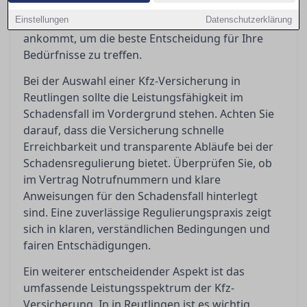
Einblicke, wie Sie die Bedingungen richtig deuten
Einstellungen
und worauf es bei Kundenbewertungen wirklich
Datenschutzerklärung
ankommt, um die beste Entscheidung für Ihre
Bedürfnisse zu treffen.
Bei der Auswahl einer Kfz-Versicherung in
Reutlingen sollte die Leistungsfähigkeit im
Schadensfall im Vordergrund stehen. Achten Sie
darauf, dass die Versicherung schnelle
Erreichbarkeit und transparente Abläufe bei der
Schadensregulierung bietet. Überprüfen Sie, ob
im Vertrag Notrufnummern und klare
Anweisungen für den Schadensfall hinterlegt
sind. Eine zuverlässige Regulierungspraxis zeigt
sich in klaren, verständlichen Bedingungen und
fairen Entschädigungen.
Ein weiterer entscheidender Aspekt ist das
umfassende Leistungsspektrum der Kfz-
Versicherung. In in Reutlingen ist es wichtig,