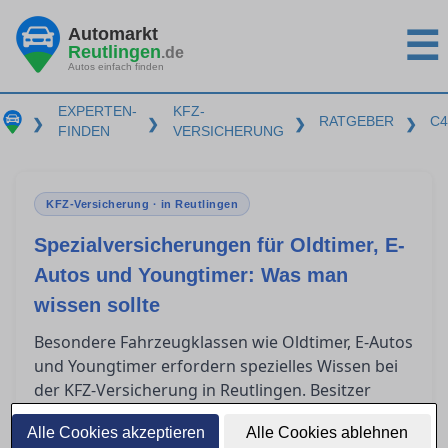
Automarkt
☰
Reutlingen
.de
Autos einfach finden
EXPERTEN-
KFZ-
RATGEBER
C4
❯
❯
❯
❯
FINDEN
VERSICHERUNG
KFZ-Versicherung · in Reutlingen
Spezialversicherungen für Oldtimer, E-
Autos und Youngtimer: Was man
wissen sollte
Besondere Fahrzeugklassen wie Oldtimer, E-Autos
und Youngtimer erfordern spezielles Wissen bei
der KFZ-Versicherung in Reutlingen. Besitzer
solcher Fahrzeuge stehen oft vor der
Alle Cookies akzeptieren
Alle Cookies ablehnen
Herausforderung, die passende Versicherung zu