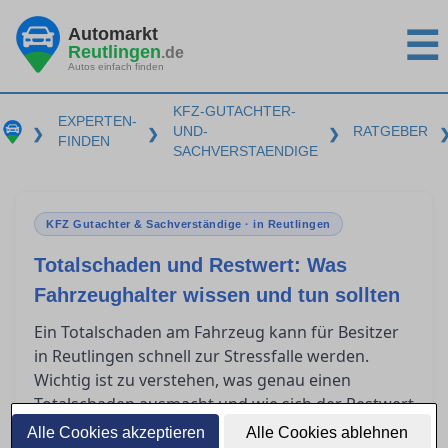
Automarkt
☰
Reutlingen
.de
Autos einfach finden
KFZ-GUTACHTER-
EXPERTEN-
UND-
RATGEBER
❯
❯
❯
FINDEN
SACHVERSTAENDIGE
KFZ Gutachter & Sachverständige · in Reutlingen
Totalschaden und Restwert: Was
Fahrzeughalter wissen und tun sollten
Ein Totalschaden am Fahrzeug kann für Besitzer
in Reutlingen schnell zur Stressfalle werden.
Wichtig ist zu verstehen, was genau einen
Totalschaden ausmacht und wie sich der Restwert
berechnet. Zudem spielen Restwertbörsen häufig
Alle Cookies akzeptieren
Alle Cookies ablehnen