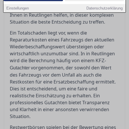
eine Rolle, bei denen man jedoch Vorsicht walten
lassen sollte. Ein erfahrener Gutachter kann
Einstellungen
Datenschutzerklärung
Ihnen in Reutlingen helfen, in dieser komplexen
Situation die beste Entscheidung zu treffen.
Ein Totalschaden liegt vor, wenn die
Reparaturkosten eines Fahrzeugs den aktuellen
Wiederbeschaffungswert übersteigen oder
wirtschaftlich unzumutbar sind. In in Reutlingen
wird die Berechnung häufig von einem
KFZ-
vorgenommen, der sowohl den Wert
Gutachter
des Fahrzeugs vor dem Unfall als auch die
Restkosten für eine Ersatzbeschaffung ermittelt.
Dies ist entscheidend, um eine faire und
realistische Einschätzung zu erhalten. Ein
professionelles Gutachten bietet Transparenz
und Klarheit in einer ansonsten verwirrenden
Situation.
Restwertbörsen spielen bei der Bewertung eines