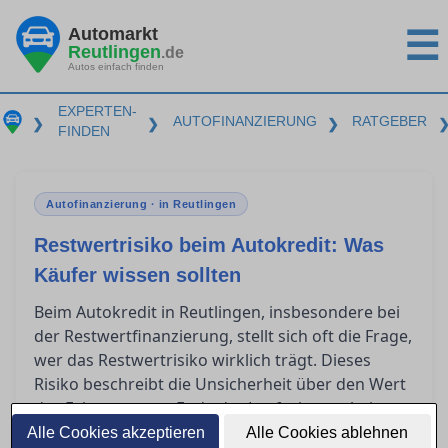
Automarkt
☰
Reutlingen
.de
Autos einfach finden
EXPERTEN-
AUTOFINANZIERUNG
RATGEBER
❯
❯
❯
FINDEN
Autofinanzierung · in Reutlingen
Restwertrisiko beim Autokredit: Was
Käufer wissen sollten
Beim Autokredit in Reutlingen, insbesondere bei
der Restwertfinanzierung, stellt sich oft die Frage,
wer das Restwertrisiko wirklich trägt. Dieses
Risiko beschreibt die Unsicherheit über den Wert
des Fahrzeugs am Ende der Laufzeit, was bei
Kilometerüberschreitungen noch größere
Alle Cookies akzeptieren
Alle Cookies ablehnen