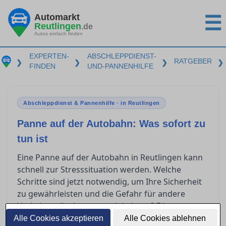
Automarkt
☰
Reutlingen
.de
Autos einfach finden
EXPERTEN-
ABSCHLEPPDIENST-
RATGEBER
❯
❯
❯
❯
FINDEN
UND-PANNENHILFE
Abschleppdienst & Pannenhilfe · in Reutlingen
Panne auf der Autobahn: Was sofort zu
tun ist
Eine Panne auf der Autobahn in Reutlingen kann
schnell zur Stresssituation werden. Welche
Schritte sind jetzt notwendig, um Ihre Sicherheit
zu gewährleisten und die Gefahr für andere
Verkehrsteilnehmer zu minimieren? Dieser
Leitfaden bietet Ihnen Orientierung, ob Sie selbst
Alle Cookies akzeptieren
Alle Cookies ablehnen