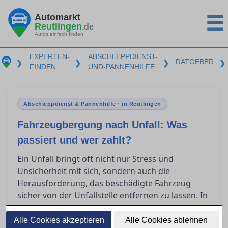
Automarkt
☰
Reutlingen
.de
Autos einfach finden
EXPERTEN-
ABSCHLEPPDIENST-
RATGEBER
❯
❯
❯
❯
FINDEN
UND-PANNENHILFE
Abschleppdienst & Pannenhilfe · in Reutlingen
Fahrzeugbergung nach Unfall: Was
passiert und wer zahlt?
Ein Unfall bringt oft nicht nur Stress und
Unsicherheit mit sich, sondern auch die
Herausforderung, das beschädigte Fahrzeug
sicher von der Unfallstelle entfernen zu lassen. In
in Reutlingen stellt sich dann die Frage, welche
Versicherung welche Kosten übernimmt und
Alle Cookies akzeptieren
Alle Cookies ablehnen