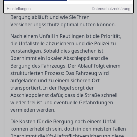
welche Schritte zu beachten sind. Dieser Ratgeber
Einstellungen
bietet Orientierung, damit Sie wissen, was bei der
Datenschutzerklärung
Bergung abläuft und wie Sie Ihren
Versicherungsschutz optimal nutzen können.
Nach einem Unfall in Reutlingen ist die Priorität,
die Unfallstelle abzusichern und die Polizei zu
verständigen. Sobald dies geschehen ist,
übernimmt ein lokaler
die
Abschleppdienst
Bergung des Fahrzeugs. Der Ablauf folgt einem
strukturierten Prozess: Das Fahrzeug wird
aufgeladen und zu einem sicheren Ort
transportiert. In der Regel sorgt der
Abschleppdienst dafür, dass die Straße schnell
wieder frei ist und eventuelle Gefährdungen
vermieden werden.
Die Kosten für die Bergung nach einem Unfall
können erheblich sein, doch in den meisten Fällen
übernimmt die Kfz-Haftpflichtversicherung diese