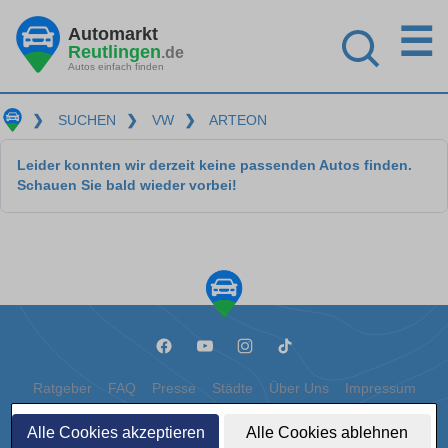
☰
Automarkt
Reutlingen
.de
Autos einfach finden
❯
SUCHEN
❯
VW
❯
ARTEON
Leider konnten wir derzeit keine passenden Autos finden.
Schauen Sie bald wieder vorbei!
Ratgeber
FAQ
Presse
Städte
Über Uns
Impressum
Datenschutz
Cookies
Alle Cookies akzeptieren
Alle Cookies ablehnen