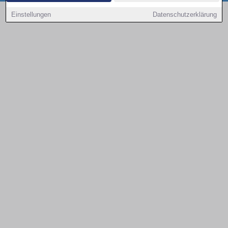
Copyright © 2000 - 2026 | 1A Infosysteme GmbH | Content by: 1a-sites-autos
Einstellungen
Datenschutzerklärung
08.08.2026