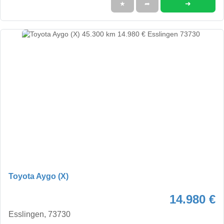
➜
★
➦
Toyota Aygo (X)
14.980 €
Esslingen, 73730