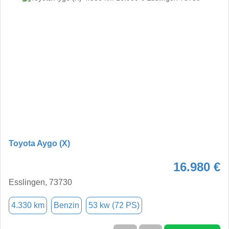
Toyota Aygo (X)
16.980 €
Esslingen, 73730
4.330 km
Benzin
53 kw (72 PS)