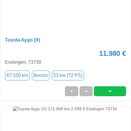
Toyota Aygo (X)
11.980 €
Esslingen, 73730
67.100 km
Benzin
53 kw (72 PS)
➜
★
➦