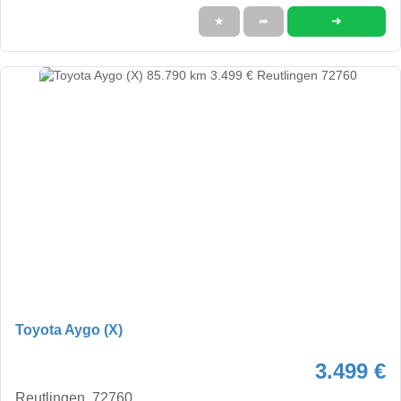
➜
★
➦
Toyota Aygo (X)
3.499 €
Reutlingen, 72760