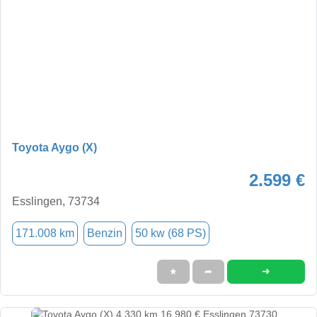
Toyota Aygo (X)
2.599 €
Esslingen, 73734
171.008 km
Benzin
50 kw (68 PS)
➜
★
➦