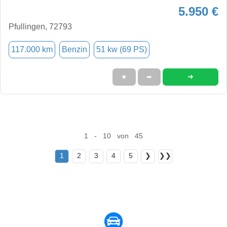
5.950 €
Pfullingen, 72793
117.000 km
Benzin
51 kw (69 PS)
➜
★
➦
1 - 10 von 45
1
2
3
4
5
❯
❯❯