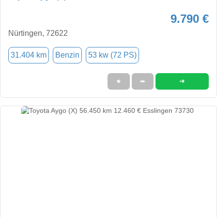
9.790 €
Nürtingen, 72622
31.404 km
Benzin
53 kw (72 PS)
➜
★
➦