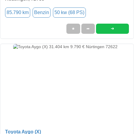
85.790 km
Benzin
50 kw (68 PS)
➜
★
➦
Toyota Aygo (X)