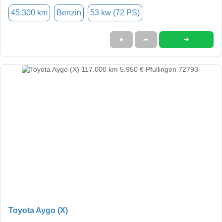
45.300 km
Benzin
53 kw (72 PS)
➜
★
➦
Toyota Aygo (X)