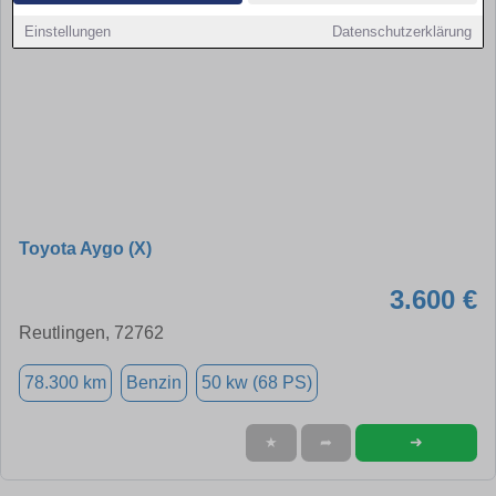
Einstellungen
Datenschutzerklärung
Toyota Aygo (X)
3.600 €
Reutlingen, 72762
78.300 km
Benzin
50 kw (68 PS)
➜
★
➦