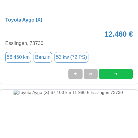
Toyota Aygo (X)
12.460 €
Esslingen, 73730
56.450 km
Benzin
53 kw (72 PS)
➜
★
➦