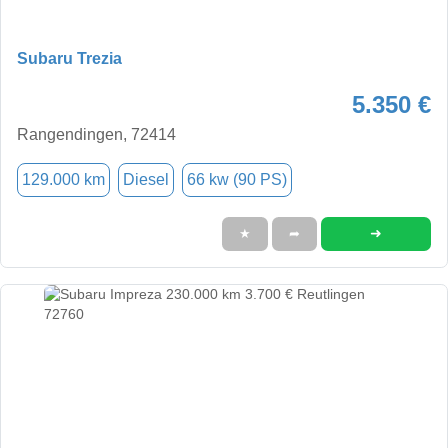
Subaru Trezia
5.350 €
Rangendingen, 72414
129.000 km
Diesel
66 kw (90 PS)
➜
★
➦