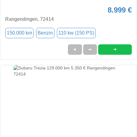
8.999 €
Rangendingen, 72414
150.000 km
Benzin
110 kw (150 PS)
➜
★
➦