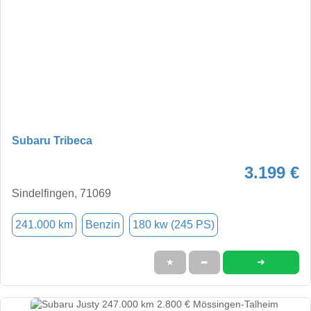
Subaru Tribeca
3.199 €
Sindelfingen, 71069
241.000 km
Benzin
180 kw (245 PS)
➜
★
➦