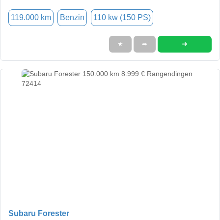
119.000 km
Benzin
110 kw (150 PS)
➜
★
➦
Subaru Forester