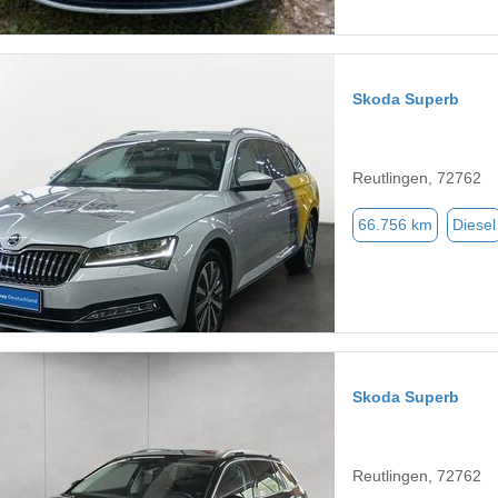
Skoda Superb
Reutlingen, 72762
66.756 km
Diesel
Skoda Superb
Reutlingen, 72762