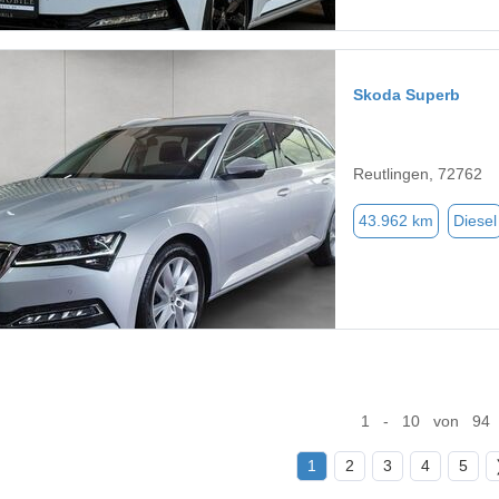
Skoda Superb
Reutlingen, 72762
43.962 km
Diesel
1 - 10 von 94
1
2
3
4
5