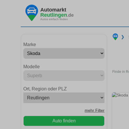
Automarkt
Reutlingen
.de
Autos einfach finden
❯
Marke
Modelle
Finde in R
Ort, Region oder PLZ
mehr Filter
Auto finden