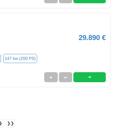
29.890 €
147 kw (200 PS)
➜
★
➦
❯
❯❯