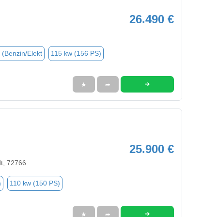
26.490 €
 (Benzin/Elekt
115 kw (156 PS)
➜
★
➦
25.900 €
dt, 72766
n
110 kw (150 PS)
➜
★
➦