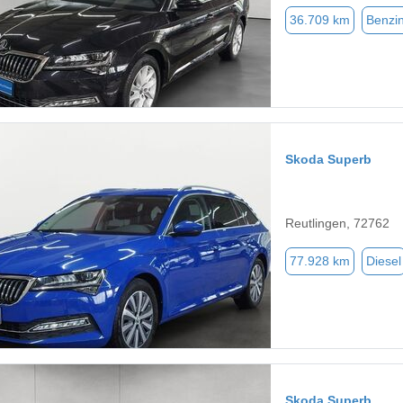
36.709 km
Benzi
Skoda Superb
Reutlingen, 72762
77.928 km
Diesel
Skoda Superb