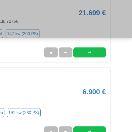
21.699 €
adt, 72766
l
147 kw (200 PS)
➜
★
➦
6.900 €
in
191 kw (260 PS)
➜
★
➦