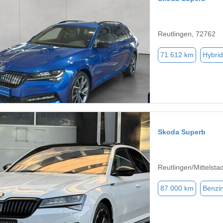
Reutlingen, 72762
71.612 km
Hybrid
Skoda Superb
Reutlingen/Mittelsta
87.000 km
Benzi