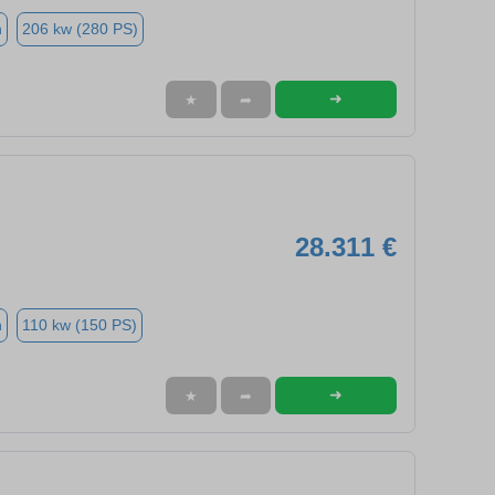
n
206 kw (280 PS)
➜
★
➦
28.311 €
n
110 kw (150 PS)
➜
★
➦