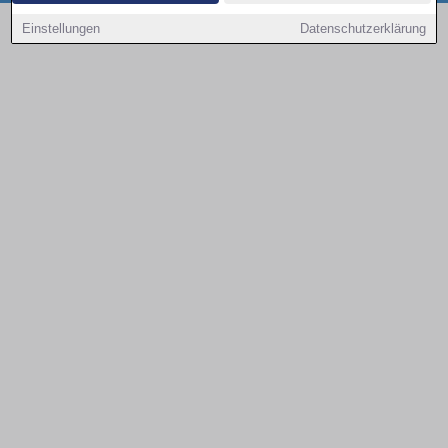
Copyright © 2000 - 2026 | 1A Infosysteme GmbH | Content by: 1a-sites-autos
Einstellungen
Datenschutzerklärung
08.08.2026