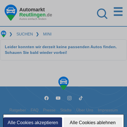
☰
Automarkt
Reutlingen
.de
Autos einfach finden
❯
SUCHEN
❯
MINI
Leider konnten wir derzeit keine passenden Autos finden.
Schauen Sie bald wieder vorbei!
Ratgeber
FAQ
Presse
Städte
Über Uns
Impressum
Datenschutz
Cookies
Alle Cookies akzeptieren
Alle Cookies ablehnen