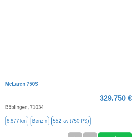
McLaren 750S
329.750 €
Böblingen, 71034
8.877 km
Benzin
552 kw (750 PS)