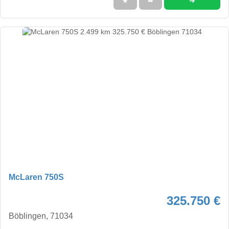
➜
★
➦
McLaren 750S
325.750 €
Böblingen, 71034