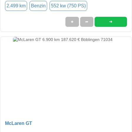
2.499 km
Benzin
552 kw (750 PS)
➜
★
➦
McLaren GT