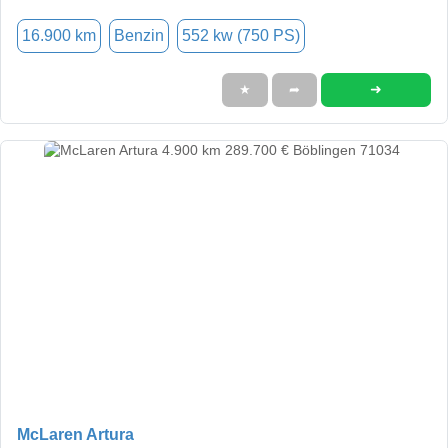
16.900 km
Benzin
552 kw (750 PS)
➜
★
➦
McLaren Artura