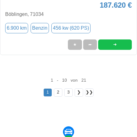
187.620 €
Böblingen, 71034
6.900 km
Benzin
456 kw (620 PS)
➜
★
➦
1 - 10 von 21
1
2
3
❯
❯❯