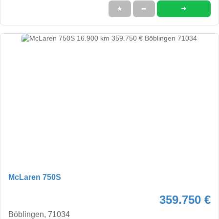
➜
★
➦
McLaren 750S
359.750 €
Böblingen, 71034