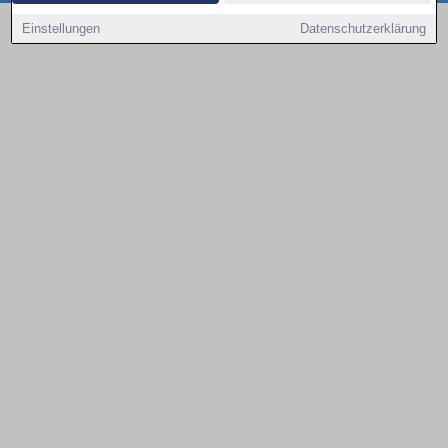
Copyright © 2000 - 2026 | 1A Infosysteme GmbH | Content by: 1a-sites-autos
Einstellungen
Datenschutzerklärung
08.08.2026