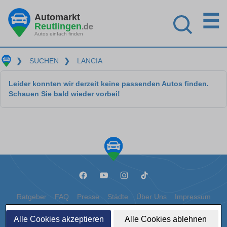
☰
Automarkt
Reutlingen
.de
Autos einfach finden
❯
SUCHEN
❯
LANCIA
Leider konnten wir derzeit keine passenden Autos finden.
Schauen Sie bald wieder vorbei!
Ratgeber
FAQ
Presse
Städte
Über Uns
Impressum
Datenschutz
Cookies
Alle Cookies akzeptieren
Alle Cookies ablehnen