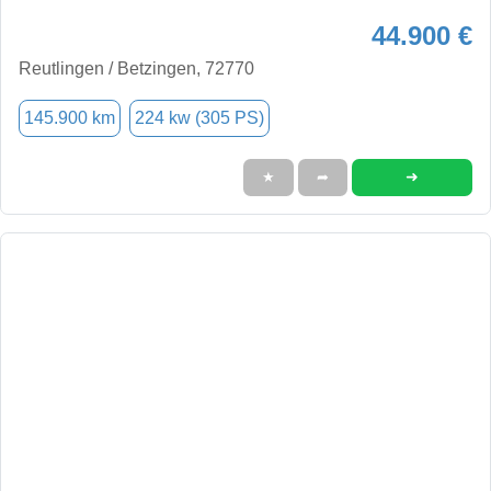
44.900 €
Reutlingen / Betzingen, 72770
145.900 km
224 kw (305 PS)
➜
★
➦