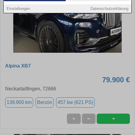
Einstellungen
Datenschutzerklärung
Alpina XB7
79.900 €
Neckartailfingen, 72666
139.900 km
Benzin
457 kw (621 PS)
➜
★
➦