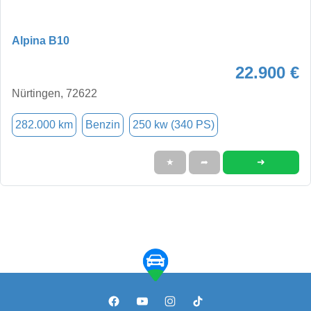
Alpina B10
22.900 €
Nürtingen, 72622
282.000 km
Benzin
250 kw (340 PS)
➜
★
➦