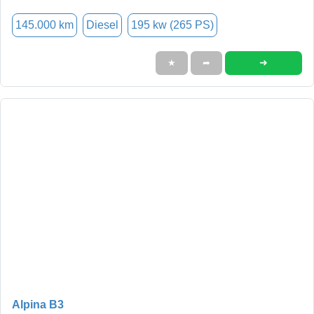
145.000 km
Diesel
195 kw (265 PS)
➜
★
➦
Alpina B3