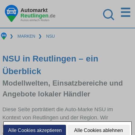
☰
Automarkt
Reutlingen
.de
Autos einfach finden
❯
MARKEN
❯
NSU
NSU in Reutlingen – ein
Überblick
Modellwelten, Einsatzbereiche und
Angebote lokaler Händler
Diese Seite porträtiert die Auto-Marke NSU im
Kontext von Reutlingen und der Region. Wir
skizzieren, in welchen Fahrzeugklassen NSU stark
Alle Cookies akzeptieren
Alle Cookies ablehnen
vertreten ist, welche Modellreihen häufig im Stadt-