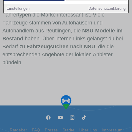
und Umlandverkehr zu sehen sind und für welche
Einstellungen
Datenschutzerklärung
Fahrertypen die Marke interessant ist. Viele
Fahrzeuge stammen von Autohäusern und
Autohändlern aus Reutlingen, die
NSU-Modelle im
Bestand
haben. Über interne Links gelangst du bei
Bedarf zu
Fahrzeugsuchen nach NSU
, die die
entsprechenden Angebote der lokalen Anbieter
bündeln.
Ratgeber
FAQ
Presse
Städte
Über Uns
Impressum