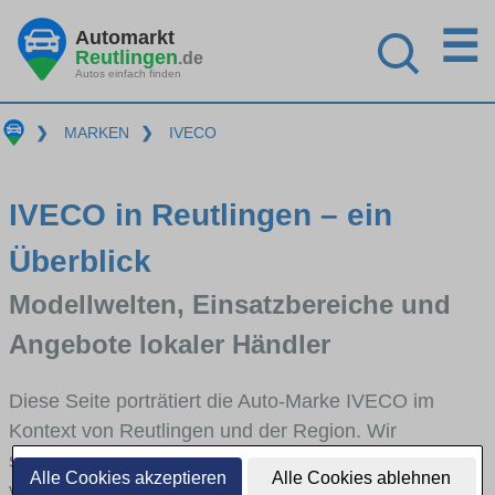
☰
Automarkt
Reutlingen
.de
Autos einfach finden
❯
MARKEN
❯
IVECO
IVECO in Reutlingen – ein
Überblick
Modellwelten, Einsatzbereiche und
Angebote lokaler Händler
Diese Seite porträtiert die Auto-Marke IVECO im
Kontext von Reutlingen und der Region. Wir
skizzieren, in welchen Fahrzeugklassen IVECO stark
Alle Cookies akzeptieren
Alle Cookies ablehnen
vertreten ist, welche Modellreihen häufig im Stadt-