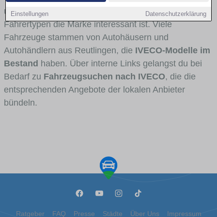
und Umlandverkehr zu sehen sind und für welche
Einstellungen
Datenschutzerklärung
Fahrertypen die Marke interessant ist. Viele
Fahrzeuge stammen von Autohäusern und
Autohändlern aus Reutlingen, die
IVECO-Modelle im
Bestand
haben. Über interne Links gelangst du bei
Bedarf zu
Fahrzeugsuchen nach IVECO
, die die
entsprechenden Angebote der lokalen Anbieter
bündeln.
Ratgeber
FAQ
Presse
Städte
Über Uns
Impressum