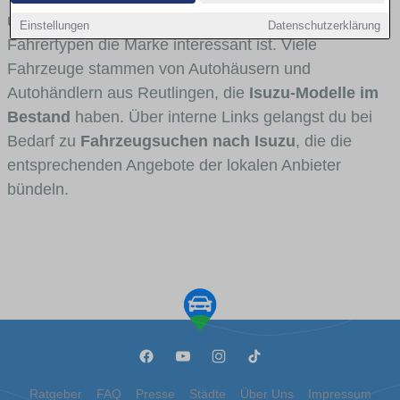
und Umlandverkehr zu sehen sind und für welche
Einstellungen
Datenschutzerklärung
Fahrertypen die Marke interessant ist. Viele
Fahrzeuge stammen von Autohäusern und
Autohändlern aus Reutlingen, die
Isuzu-Modelle im
Bestand
haben. Über interne Links gelangst du bei
Bedarf zu
Fahrzeugsuchen nach Isuzu
, die die
entsprechenden Angebote der lokalen Anbieter
bündeln.
Ratgeber
FAQ
Presse
Städte
Über Uns
Impressum