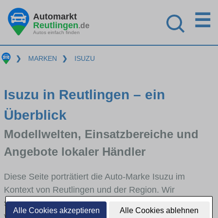
☰
Automarkt
Reutlingen
.de
Autos einfach finden
❯
MARKEN
❯
ISUZU
Isuzu in Reutlingen – ein
Überblick
Modellwelten, Einsatzbereiche und
Angebote lokaler Händler
Diese Seite porträtiert die Auto-Marke Isuzu im
Kontext von Reutlingen und der Region. Wir
skizzieren, in welchen Fahrzeugklassen Isuzu stark
Alle Cookies akzeptieren
Alle Cookies ablehnen
vertreten ist, welche Modellreihen häufig im Stadt-