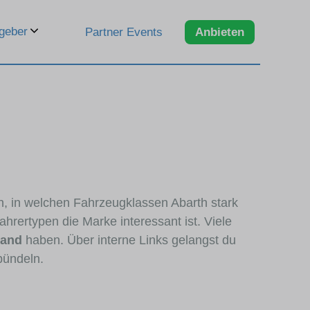
geber
Partner Events
Anbieten
en, in welchen Fahrzeugklassen Abarth stark
hrertypen die Marke interessant ist. Viele
tand
haben. Über interne Links gelangst du
bündeln.