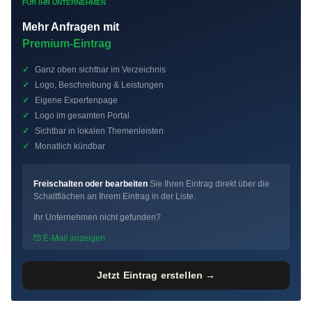
FÜR IHR UNTERNEHMEN
Mehr Anfragen mit
Premium-Eintrag
✓
Ganz oben sichtbar im Verzeichnis
✓
Logo, Beschreibung & Leistungen
✓
Eigene Expertenpage
✓
Logo im gesamten Portal
✓
Sichtbar in lokalen Themenleisten
✓
Monatlich kündbar
Freischalten oder bearbeiten
Sie Ihren Eintrag direkt über die
Schaltflächen an Ihrem Eintrag in der Liste.
Ihr Unternehmen nicht gefunden?
E-Mail anzeigen
Jetzt Eintrag erstellen →