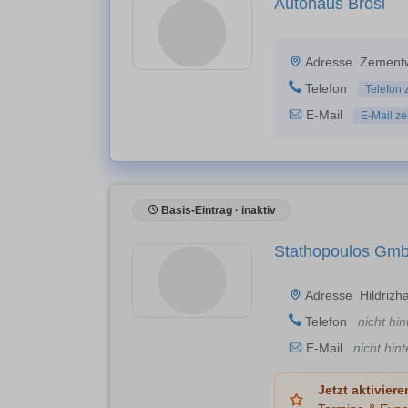
Autohaus Brosi
Adresse
Zementw
Telefon
Telefon 
E-Mail
E-Mail ze
Basis-Eintrag · inaktiv
Stathopoulos Gm
Adresse
Hildrizh
Telefon
nicht hin
E-Mail
nicht hint
Jetzt aktiviere