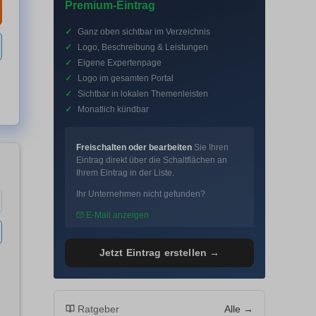
Premium-Eintrag
✓
Ganz oben sichtbar im Verzeichnis
✓
Logo, Beschreibung & Leistungen
✓
Eigene Expertenpage
✓
Logo im gesamten Portal
✓
Sichtbar in lokalen Themenleisten
✓
Monatlich kündbar
Freischalten oder bearbeiten
Sie Ihren
Eintrag direkt über die Schaltflächen an
Ihrem Eintrag in der Liste.
Ihr Unternehmen nicht gefunden?
E-Mail anzeigen
Jetzt Eintrag erstellen →
Ratgeber
Alle →