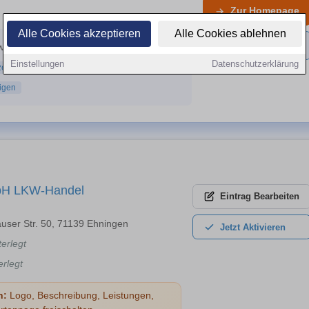
Zur
Homepage
Alle Cookies akzeptieren
Alle Cookies ablehnen
Expertenpage
erk 5, 72622 Nürtingen
Einstellungen
Datenschutzerklärung
zeigen
igen
bH LKW-Handel
Eintrag
Bearbeiten
auser Str. 50, 71139 Ehningen
Jetzt
Aktivieren
terlegt
erlegt
n:
Logo, Beschreibung, Leistungen,