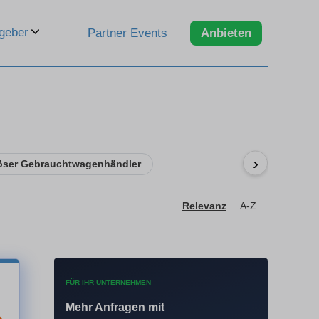
geber
Partner Events
Anbieten
›
öser Gebrauchtwagenhändler
Relevanz
A-Z
FÜR IHR UNTERNEHMEN
Mehr Anfragen mit