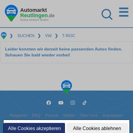
☰
Automarkt
Reutlingen
.de
Autos einfach finden
❯
SUCHEN
❯
VW
❯
T-ROC
Leider konnten wir derzeit keine passenden Autos finden.
Schauen Sie bald wieder vorbei!
Ratgeber
FAQ
Presse
Städte
Über Uns
Impressum
Datenschutz
Cookies
Alle Cookies akzeptieren
Alle Cookies ablehnen