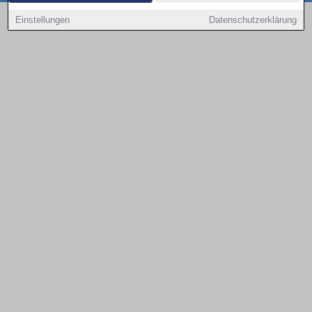
Copyright © 2000 - 2026 | 1A Infosysteme GmbH | Content by: 1a-sites-autos
Einstellungen
Datenschutzerklärung
08.08.2026