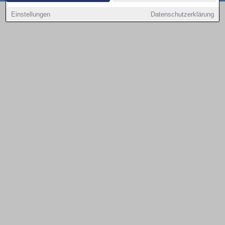
Copyright © 2000 - 2026 | 1A Infosysteme GmbH | Content by: 1a-sites-autos
Einstellungen
Datenschutzerklärung
08.08.2026