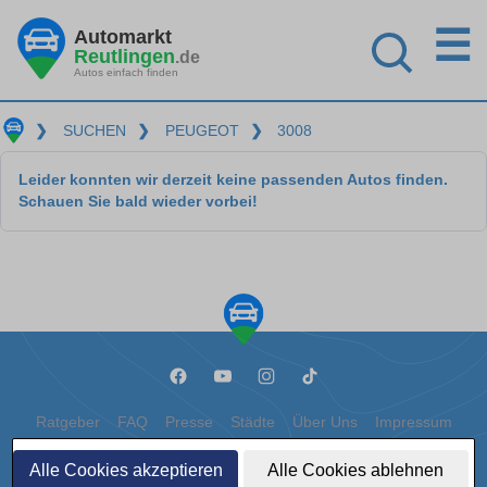
☰
Automarkt
Reutlingen
.de
Autos einfach finden
❯
SUCHEN
❯
PEUGEOT
❯
3008
Leider konnten wir derzeit keine passenden Autos finden.
Schauen Sie bald wieder vorbei!
Ratgeber
FAQ
Presse
Städte
Über Uns
Impressum
Datenschutz
Cookies
Alle Cookies akzeptieren
Alle Cookies ablehnen