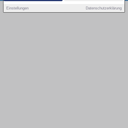
Copyright © 2000 - 2026 | 1A Infosysteme GmbH | Content by: 1a-sites-autos
Einstellungen
Datenschutzerklärung
09.08.2026