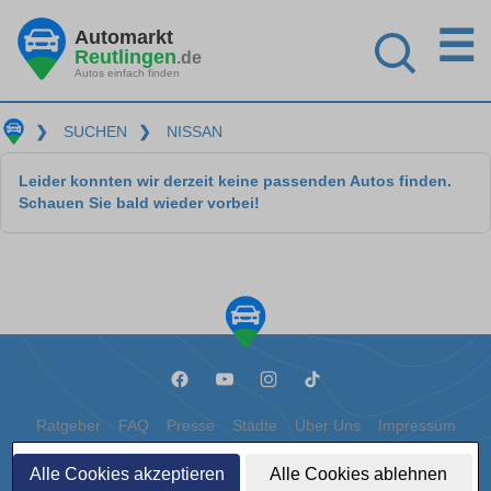
☰
Automarkt
Reutlingen
.de
Autos einfach finden
❯
SUCHEN
❯
NISSAN
Leider konnten wir derzeit keine passenden Autos finden.
Schauen Sie bald wieder vorbei!
Ratgeber
FAQ
Presse
Städte
Über Uns
Impressum
Datenschutz
Cookies
Alle Cookies akzeptieren
Alle Cookies ablehnen