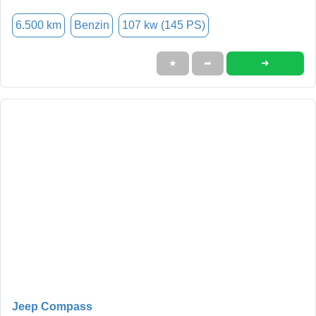
6.500 km
Benzin
107 kw (145 PS)
➜
★
➦
Jeep Compass