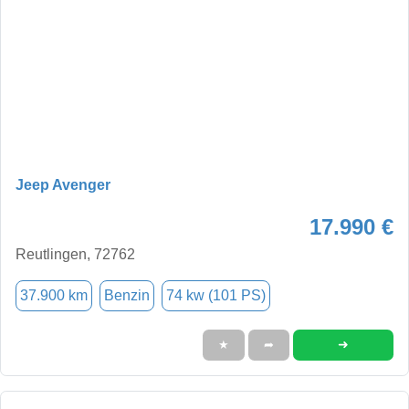
Jeep Avenger
17.990 €
Reutlingen, 72762
37.900 km
Benzin
74 kw (101 PS)
➜
★
➦