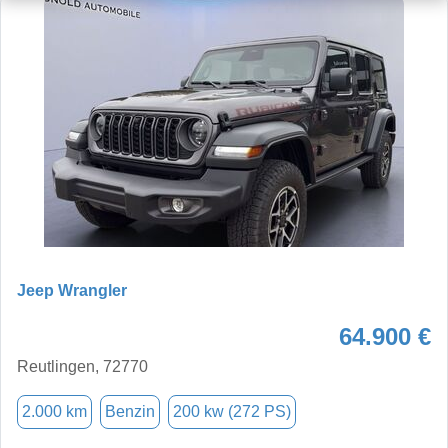
Jeep Wrangler
64.900 €
Reutlingen, 72770
2.000 km
Benzin
200 kw (272 PS)