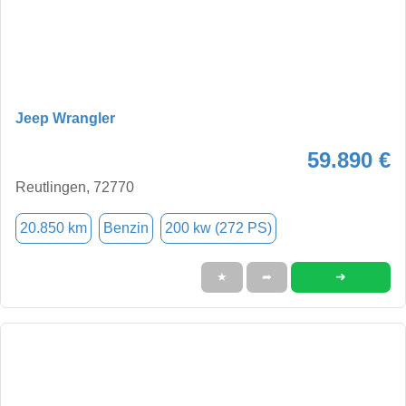
Jeep Wrangler
59.890 €
Reutlingen, 72770
20.850 km
Benzin
200 kw (272 PS)
➜
★
➦