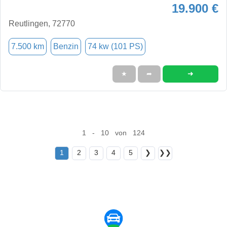
19.900 €
Reutlingen, 72770
7.500 km
Benzin
74 kw (101 PS)
➜
★
➦
1 - 10 von 124
1
2
3
4
5
❯
❯❯