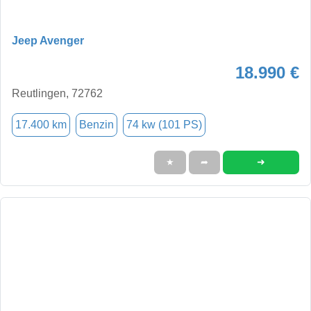
Jeep Avenger
18.990 €
Reutlingen, 72762
17.400 km
Benzin
74 kw (101 PS)
➜
★
➦