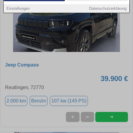
Einstellungen
Datenschutzerklärung
Jeep Compass
39.900 €
Reutlingen, 72770
2.000 km
Benzin
107 kw (145 PS)
➜
★
➦